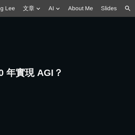
g Lee
文章
AI
About Me
Slides
ion
0 年實現 AGI？