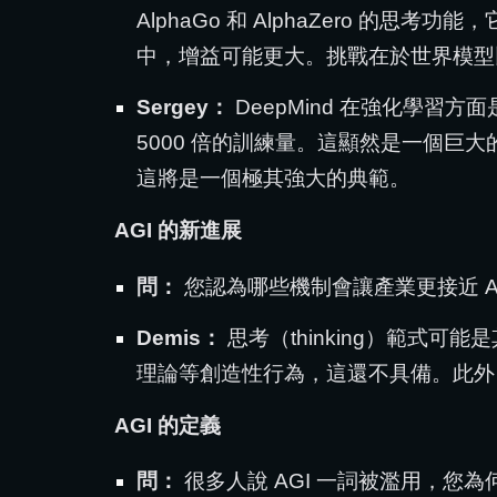
AlphaGo 和 AlphaZero 的
中，增益可能更大。挑戰在於世界模型
Sergey：
DeepMind 在強化學習方面是先
5000 倍的訓練量。這顯然是一個巨大
這將是一個極其強大的典範。
AGI 的新進展
問：
您認為哪些機制會讓產業更接近 A
Demis：
思考（thinking）範式
理論等創造性行為，這還不具備。此外
AGI 的定義
問：
很多人說 AGI 一詞被濫用，您