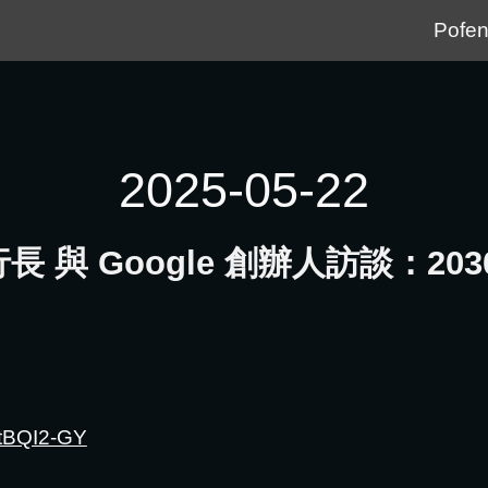
Pofen
ip to main content
Skip to navigat
2025-05-22
執行長 與 Google 創辦人訪談：203
ZtBQI2-GY