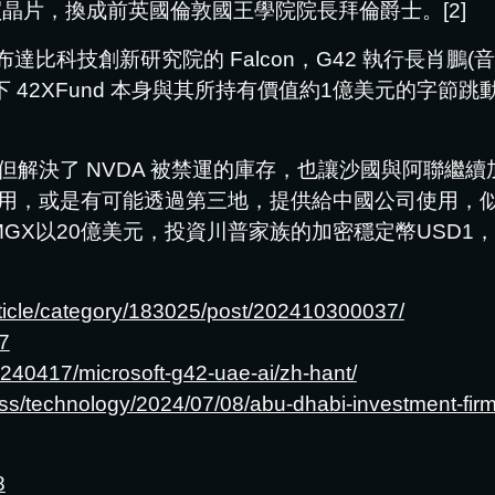
了買晶片，換成前英國倫敦國王學院院長拜倫爵士。[2]
阿布達比科技創新研究院的 Falcon，G42 執行長肖鵬(
2 旗下 42XFund 本身與其所持有價值約1億美元的
但解決了 NVDA 被禁運的庫存，也讓沙國與阿聯繼
用，或是有可能透過第三地，提供給中國公司使用，
GX以20億美元，投資川普家族的加密穩定幣USD1，也
ticle/category/183025/post/202410300037/
7
240417/microsoft-g42-uae-ai/zh-hant/
/technology/2024/07/08/abu-dhabi-investment-firm-
8